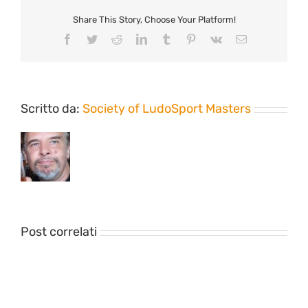
Share This Story, Choose Your Platform!
Facebook
Twitter
Reddit
LinkedIn
Tumblr
Pinterest
Vk
Email
Scritto da:
Society of LudoSport Masters
Post correlati