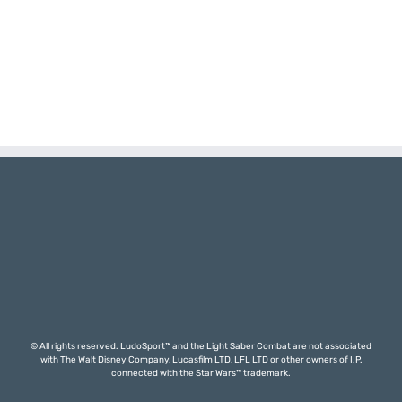
© All rights reserved. LudoSport™ and the Light Saber Combat are not associated
with The Walt Disney Company, Lucasfilm LTD, LFL LTD or other owners of I.P.
connected with the Star Wars™ trademark.