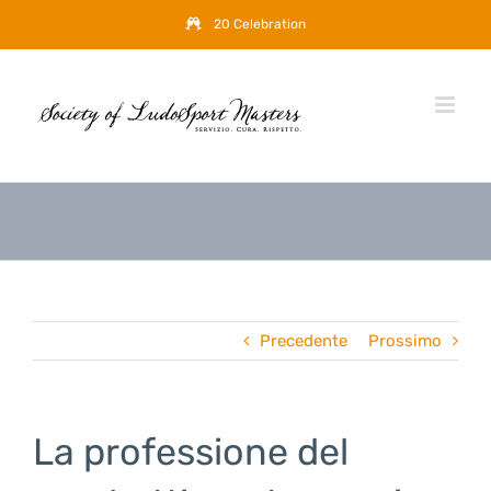
Salta
20 Celebration
al
contenuto
Precedente
Prossimo
La professione del